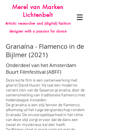
Merel van Marken
Lichtenbelt
Artistic researcher and (digital) fashion
designer with a passion for dance
Granaína - Flamenco in de
Bijlmer (2021)
Onderdeel van het Amsterdam
Buurt Filmfestival (ABFF)
Deze korte film is een samenwerking met
gitarist David Huson. Hij laat een moderne
variant zien van de Spaanse granaína, door de
samensmelting van traditionele flamenco met
hedendaagse invloeden.
De granaína is een stijl binnen de flamenco,
afkomstig uit het ruige berglandschap rondom
Granada. De onvoorspelbaarheid in het ritme
van deze stijl zorgt ervoor dat de dans een
zwoel en mysterieus karater heeft.
De Bijlmer staat in groot contrast met de